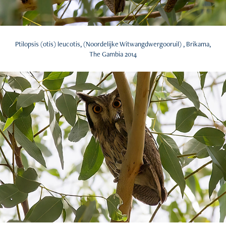
Ptilopsis (otis) leucotis, (Noordelijke Witwangdwergooruil) , Brikama,
The Gambia 2014