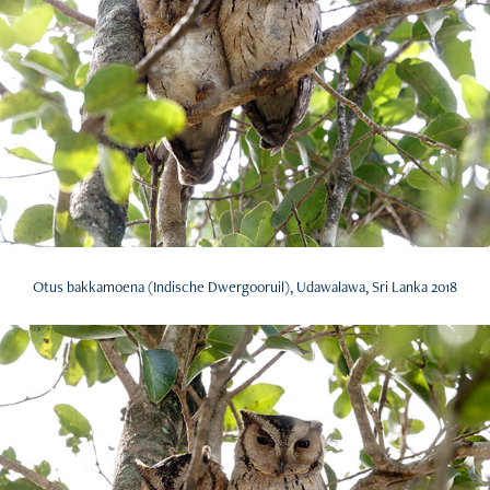
Otus bakkamoena (Indische Dwergooruil), Udawalawa, Sri Lanka 2018