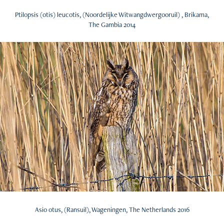
Ptilopsis (otis) leucotis, (Noordelijke Witwangdwergooruil) , Brikama,
The Gambia 2014
Asio otus, (Ransuil), Wageningen, The Netherlands 2016