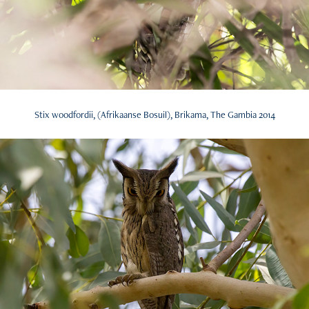
Stix woodfordii, (Afrikaanse Bosuil), Brikama, The Gambia 2014